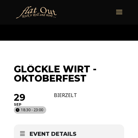
naechstertermin
ueberuns
cd
video
kontakt
termine
GLÖCKLE WIRT -
OKTOBERFEST
29
BIERZELT
SEP
18:30 - 23:00
EVENT DETAILS