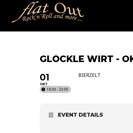
naechstertermin
ueberuns
cd
video
kontakt
termin
GLÖCKLE WIRT - 
01
BIERZELT
OKT
18:30 - 23:00
EVENT DETAILS