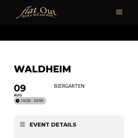
naechstertermin
ueberuns
cd
video
kontakt
termine
WALDHEIM
09
BIERGARTEN
AUG
16:00 - 20:00
EVENT DETAILS