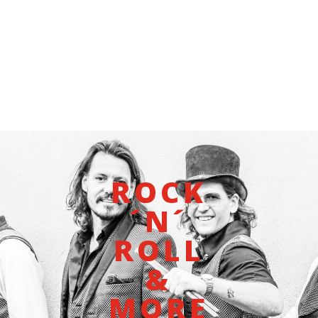
ROCK
´N´
ROLL
&
MORE