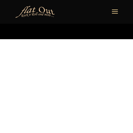
naechstertermin
ueberuns
cd
video
kontakt
termine
DIE
PARTYBAND
FÜR JEDE
VERANSTALTU
NG