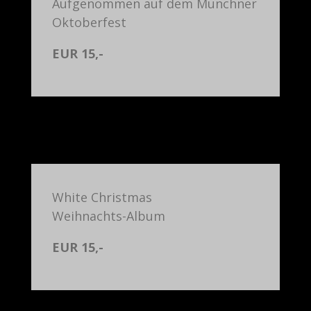
Aufgenommen auf dem Münchner
Oktoberfest
EUR 15,-
White Christmas
Weihnachts-Album
EUR 15,-