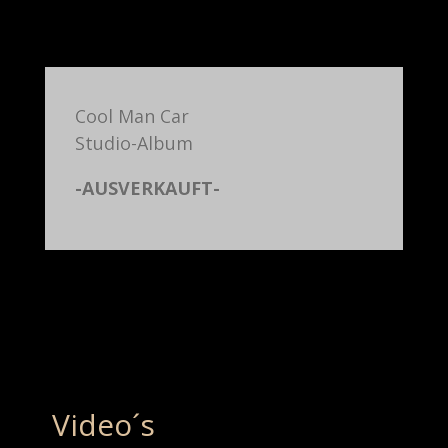
Cool Man Car
Studio-Album
-AUSVERKAUFT-
Video´s