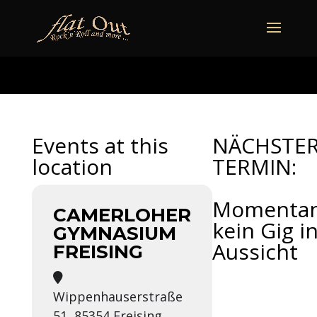
naechstertermin
ueberuns
cd
video
kontakt
termine
Events at this
NÄCHSTE
location
TERMIN:
Momenta
CAMERLOHER
kein Gig i
GYMNASIUM
Aussicht
FREISING
Wippenhauserstraße
51, 85354 Freising