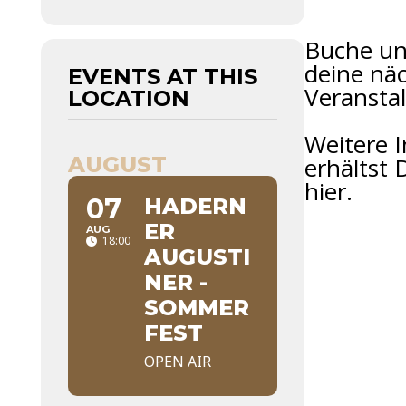
Buche un
deine nä
EVENTS AT THIS
Veransta
LOCATION
Weitere I
AUGUST
erhältst 
hier.
07
HADERN
ER
AUG
18:00
AUGUSTI
NER -
SOMMER
FEST
OPEN AIR