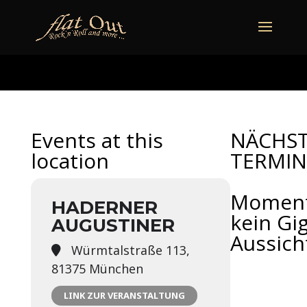
naechstertermin
ueberuns
cd
video
kontakt
termine
Events at this
NÄCHS
location
TERMIN
Momen
HADERNER
kein Gig
AUGUSTINER
Aussich
Würmtalstraße 113,
81375 München
LINK ZUR VERANSTALTUNG