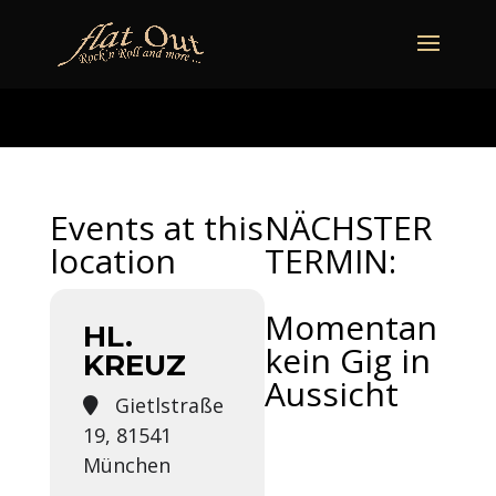
naechstertermin
ueberuns
cd
video
kontakt
termine
Events at this
NÄCHSTER
location
TERMIN:
Momentan
HL.
kein Gig in
KREUZ
Aussicht
Gietlstraße
19, 81541
München