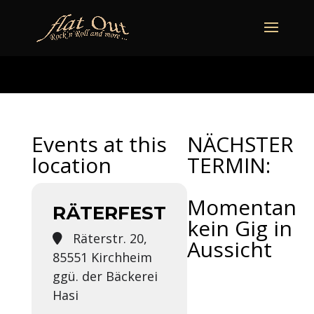
naechstertermin
ueberuns
cd
video
kontakt
termine
Events at this
NÄCHSTER
location
TERMIN:
Momentan
RÄTERFEST
kein Gig in
Räterstr. 20,
Aussicht
85551 Kirchheim
ggü. der Bäckerei
Hasi