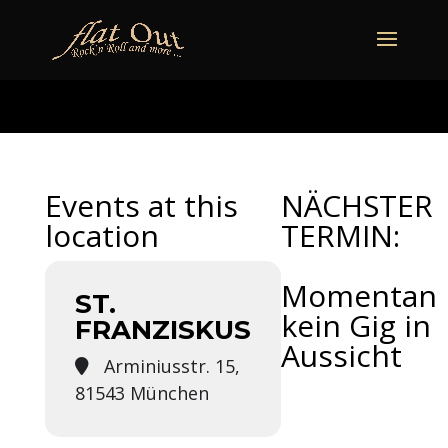
naechstertermin
ueberuns
cd
video
kontakt
termine
Events at this
NÄCHSTER
location
TERMIN:
Momentan
ST.
kein Gig in
FRANZISKUS
Aussicht
Arminiusstr. 15,
81543 München