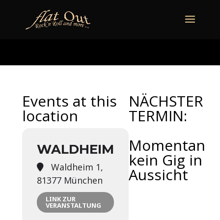
naechstertermin
ueberuns
cd
video
kontakt
termine
Events at this
NÄCHSTER
location
TERMIN:
Momentan
WALDHEIM
kein Gig in
Waldheim 1,
Aussicht
81377 München
LINK ZUR
VERANSTALTUNG