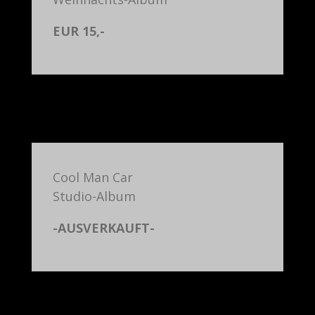
EUR 15,-
Cool Man Car
Studio-Album
-AUSVERKAUFT-