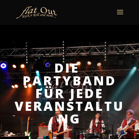
naechstertermin
ueberuns
cd
video
kontakt
termine
DIE
PARTYBAND
FÜR JEDE
VERANSTALTU
NG