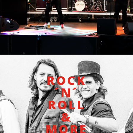
ROCK
´N´
ROLL
&
MORE