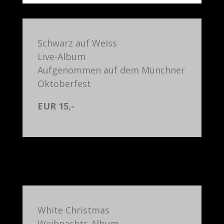
Schwarz auf Weiss
Live-Album
Aufgenommen auf dem Münchner
Oktoberfest
EUR 15,-
White Christmas
Weihnachts-Album