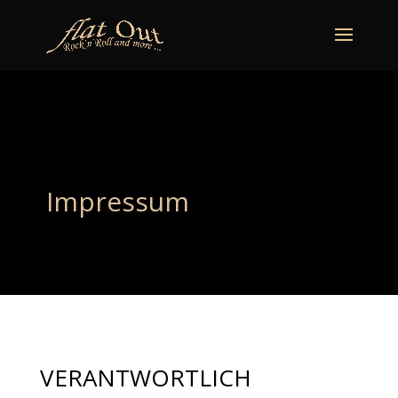
naechstertermin
ueberuns
cd
video
kontakt
termine
Impressum
VERANTWORTLICH