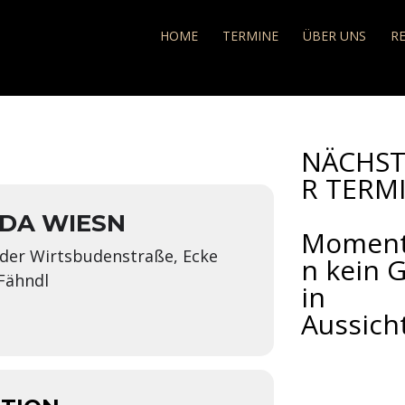
e
HOME
TERMINE
ÜBER UNS
R
n
NÄCHST
R TERMI
 DA WIESN
Momen
n der Wirtsbudenstraße, Ecke
n kein G
 Fähndl
in
Aussich