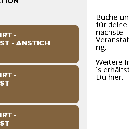
ATION
Buche un
für deine
nächste
RT -
Veranstal
T - ANSTICH
ng.
Weitere I
´s erhälts
RT -
Du hier.
ST
RT -
ST