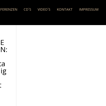
EFERENZEN
CD´S
VIDEO´S
KONTAKT
IMPRESSUM
E
N:
ta
ig
t