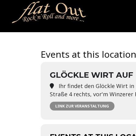
naechstertermin
ueberuns
cd
video
kontakt
termin
Events at this locatio
GLÖCKLE WIRT AUF
Ihr findet den Glöckle Wirt i
Straße 4 rechts, vor'm Winzerer
LINK ZUR VERANSTALTUNG