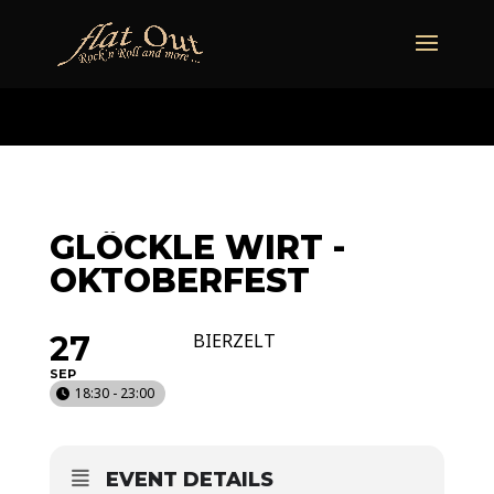
naechstertermin
ueberuns
cd
video
kontakt
termine
GLÖCKLE WIRT -
OKTOBERFEST
27
BIERZELT
SEP
18:30 - 23:00
EVENT DETAILS