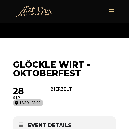
naechstertermin
ueberuns
cd
video
kontakt
termine
GLÖCKLE WIRT -
OKTOBERFEST
28
BIERZELT
SEP
18:30 - 23:00
EVENT DETAILS