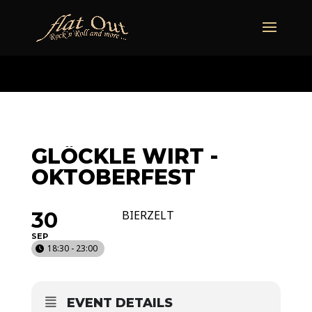
naechstertermin
ueberuns
cd
video
kontakt
termine
GLÖCKLE WIRT -
OKTOBERFEST
30
BIERZELT
SEP
18:30 - 23:00
EVENT DETAILS