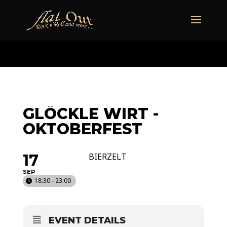
naechstertermin
ueberuns
cd
video
kontakt
termine
GLÖCKLE WIRT -
OKTOBERFEST
17
BIERZELT
SEP
18:30 - 23:00
EVENT DETAILS