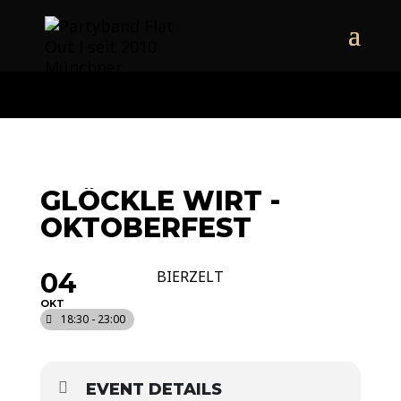
naechstertermin
ueberuns
cd
video
kontakt
termine
GLÖCKLE WIRT -
OKTOBERFEST
04
BIERZELT
OKT
18:30 - 23:00
EVENT DETAILS