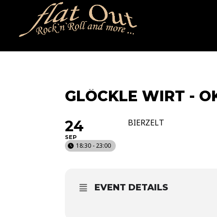
naechstertermin
ueberuns
cd
video
kontakt
termin
GLÖCKLE WIRT - 
24
BIERZELT
SEP
18:30 - 23:00
EVENT DETAILS