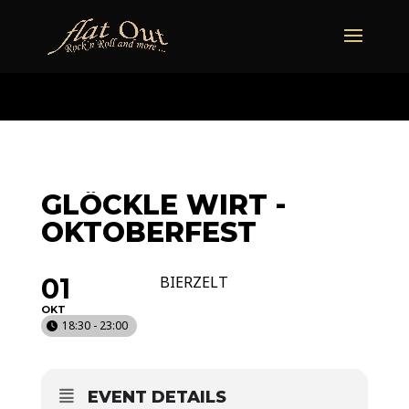
naechstertermin
ueberuns
cd
video
kontakt
termine
GLÖCKLE WIRT -
OKTOBERFEST
01
BIERZELT
OKT
18:30 - 23:00
EVENT DETAILS