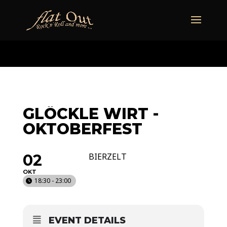
naechstertermin
ueberuns
cd
video
kontakt
termine
GLÖCKLE WIRT -
OKTOBERFEST
02
BIERZELT
OKT
18:30 - 23:00
EVENT DETAILS