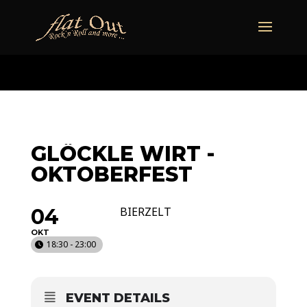
naechstertermin
ueberuns
cd
video
kontakt
termine
GLÖCKLE WIRT -
OKTOBERFEST
04
BIERZELT
OKT
18:30 - 23:00
EVENT DETAILS