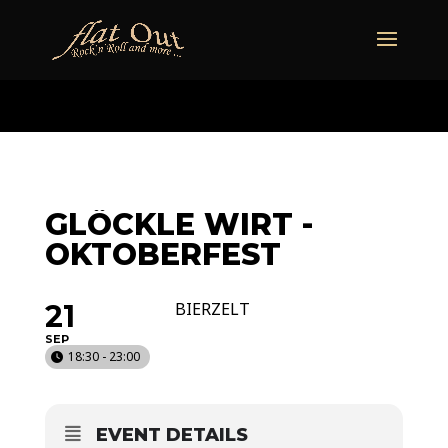
naechstertermin
ueberuns
cd
video
kontakt
termine
GLÖCKLE WIRT -
OKTOBERFEST
21
BIERZELT
SEP
18:30 - 23:00
EVENT DETAILS