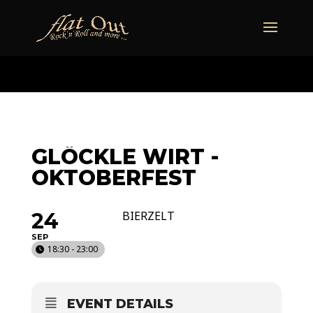
naechstertermin
ueberuns
cd
video
kontakt
termine
GLÖCKLE WIRT -
OKTOBERFEST
24
BIERZELT
SEP
18:30 - 23:00
EVENT DETAILS