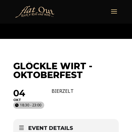
naechstertermin
ueberuns
cd
video
kontakt
termine
GLÖCKLE WIRT -
OKTOBERFEST
04
BIERZELT
OKT
18:30 - 23:00
EVENT DETAILS