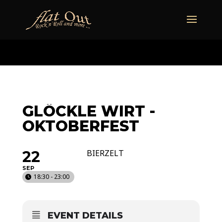
naechstertermin
ueberuns
cd
video
kontakt
termine
GLÖCKLE WIRT -
OKTOBERFEST
22
BIERZELT
SEP
18:30 - 23:00
EVENT DETAILS