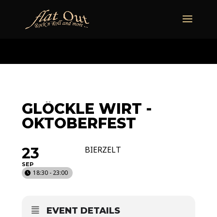
naechstertermin
ueberuns
cd
video
kontakt
termine
GLÖCKLE WIRT -
OKTOBERFEST
23
BIERZELT
SEP
18:30 - 23:00
EVENT DETAILS