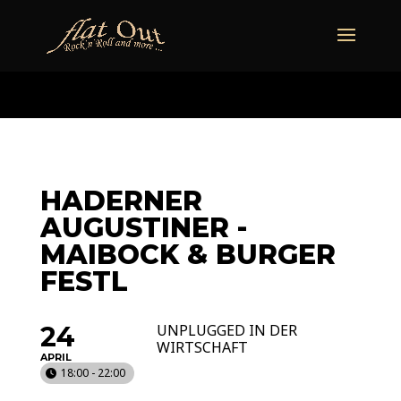
naechstertermin
ueberuns
cd
video
kontakt
termine
HADERNER
AUGUSTINER -
MAIBOCK & BURGER
FESTL
24
UNPLUGGED IN DER
WIRTSCHAFT
APRIL
18:00 - 22:00