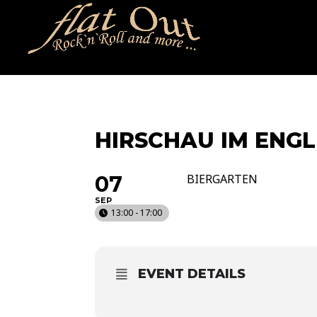
naechstertermin
ueberuns
cd
video
kontakt
termin
HIRSCHAU IM ENG
07
BIERGARTEN
SEP
13:00 - 17:00
EVENT DETAILS