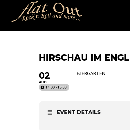
naechstertermin
ueberuns
cd
video
kontakt
termin
HIRSCHAU IM ENG
02
BIERGARTEN
AUG
14:00 - 18:00
EVENT DETAILS