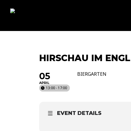
naechstertermin
ueberuns
cd
video
kontakt
termin
HIRSCHAU IM ENG
05
BIERGARTEN
APRIL
13:00 - 17:00
EVENT DETAILS