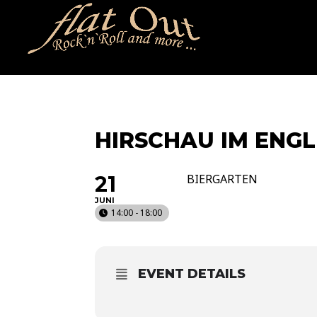
naechstertermin
ueberuns
cd
video
kontakt
termin
HIRSCHAU IM ENG
21
BIERGARTEN
JUNI
14:00 - 18:00
EVENT DETAILS