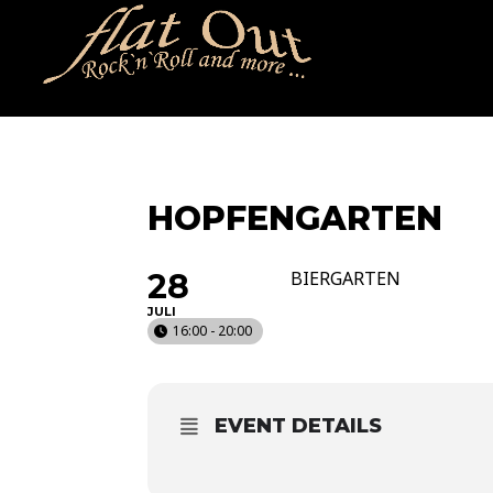
naechstertermin
ueberuns
cd
video
kontakt
termin
HOPFENGARTEN
28
BIERGARTEN
JULI
16:00 - 20:00
EVENT DETAILS