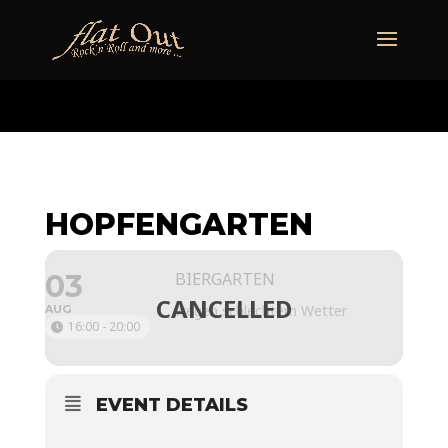
naechstertermin
ueberuns
cd
video
kontakt
termine
HOPFENGARTEN
03
BIERGARTEN
wegen schlechtem Wetter
AUG
16:00 - 20:00
EVENT DETAILS