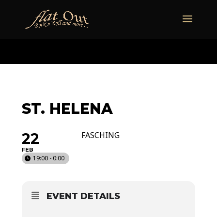
naechstertermin
ueberuns
cd
video
kontakt
termine
ST. HELENA
22
FASCHING
FEB
19:00 - 0:00
EVENT DETAILS