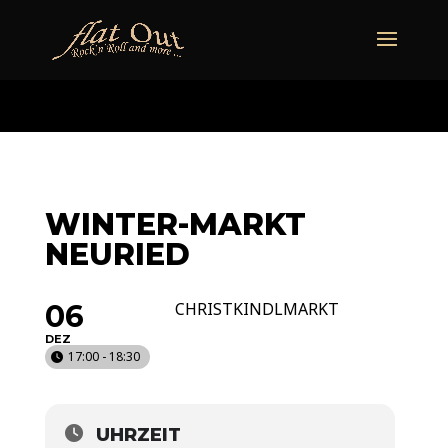
naechstertermin
ueberuns
cd
video
kontakt
termine
WINTER-MARKT
NEURIED
06
CHRISTKINDLMARKT
DEZ
17:00 - 18:30
UHRZEIT