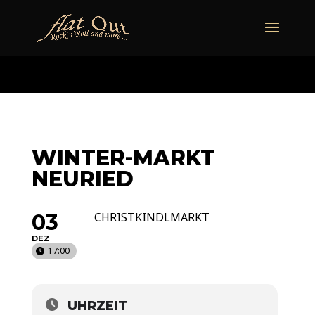
naechstertermin
ueberuns
cd
video
kontakt
termine
WINTER-MARKT
NEURIED
03
CHRISTKINDLMARKT
DEZ
17:00
UHRZEIT