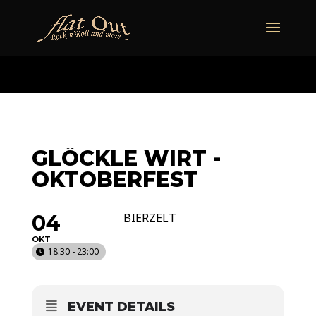
naechstertermin
ueberuns
cd
video
kontakt
termine
GLÖCKLE WIRT -
OKTOBERFEST
04
BIERZELT
OKT
18:30 - 23:00
EVENT DETAILS