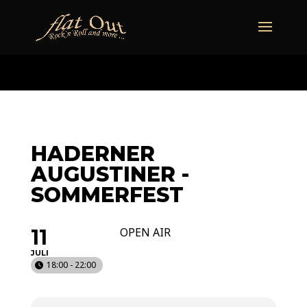
naechstertermin
ueberuns
cd
video
kontakt
termine
HADERNER
AUGUSTINER -
SOMMERFEST
11
OPEN AIR
JULI
18:00 - 22:00